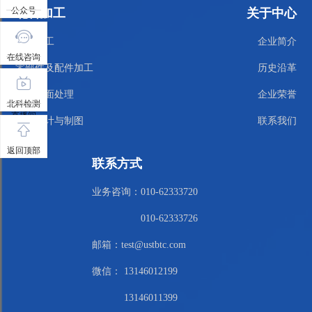
公众号
北科加工
关于中心
试样加工
企业简介
在线咨询
零部件及配件加工
历史沿革
金属表面处理
企业荣誉
北科检测
直播间
机械设计与制图
联系我们
返回顶部
联系方式
业务咨询：010-62333720
010-62333726
邮箱：test@ustbtc.com
微信： 13146012199
13146011399